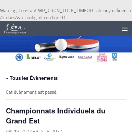
Skip to content
Warning
: Constant WP_CRON_LOCK_TIMEOUT already defined in
/htdocs/wp-config.php
on line
91
« Tous les Évènements
Cet évènement est passé.
Championnats Individuels du
Grand Est
juin 18, 2022
-
juin 19, 2022