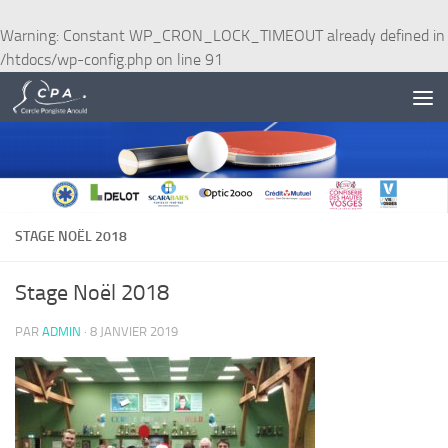
Skip to content
Warning
: Constant WP_CRON_LOCK_TIMEOUT already defined in
/htdocs/wp-config.php
on line
91
STAGE NOËL 2018
Stage Noël 2018
PAR
ADMIN
·
8 JANVIER 2019